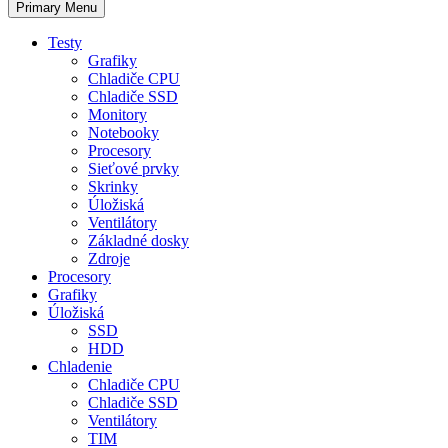
Primary Menu
Testy
Grafiky
Chladiče CPU
Chladiče SSD
Monitory
Notebooky
Procesory
Sieťové prvky
Skrinky
Úložiská
Ventilátory
Základné dosky
Zdroje
Procesory
Grafiky
Úložiská
SSD
HDD
Chladenie
Chladiče CPU
Chladiče SSD
Ventilátory
TIM