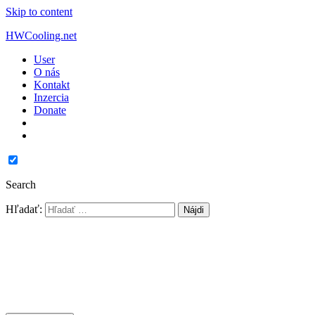
Skip to content
HWCooling.net
User
O nás
Kontakt
Inzercia
Donate
Search
Hľadať: