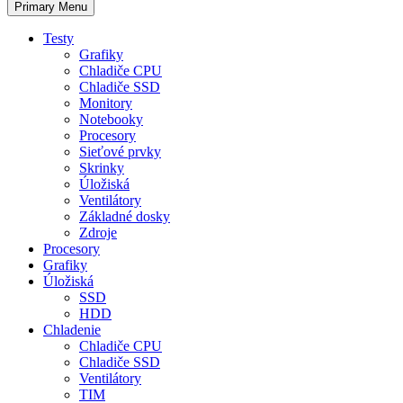
Primary Menu
Testy
Grafiky
Chladiče CPU
Chladiče SSD
Monitory
Notebooky
Procesory
Sieťové prvky
Skrinky
Úložiská
Ventilátory
Základné dosky
Zdroje
Procesory
Grafiky
Úložiská
SSD
HDD
Chladenie
Chladiče CPU
Chladiče SSD
Ventilátory
TIM