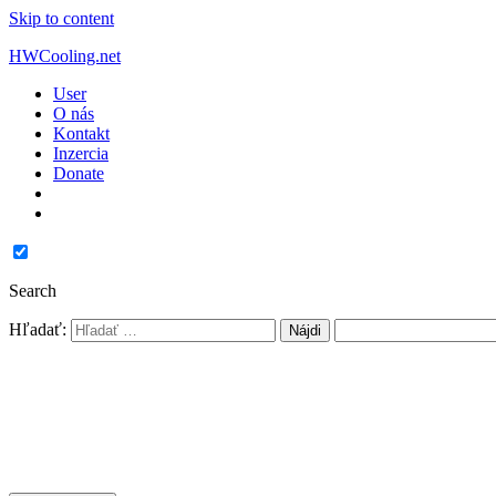
Skip to content
HWCooling.net
User
O nás
Kontakt
Inzercia
Donate
Search
Hľadať: